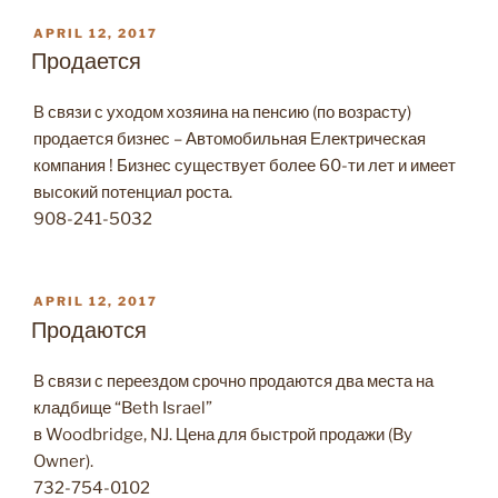
POSTED
APRIL 12, 2017
ON
Продается
В связи с уходом хозяина на пенсию (по возрасту)
продается бизнес – Автомобильная Електрическая
компания ! Бизнес существует более 60-ти лет и имеет
высокий потенциал роста.
908-241-5032
POSTED
APRIL 12, 2017
ON
Продаются
В связи с переездом срочно продаются два места на
кладбище “Beth Israel”
в Woodbridge, NJ. Цена для быстрой продажи (By
Owner).
732-754-0102