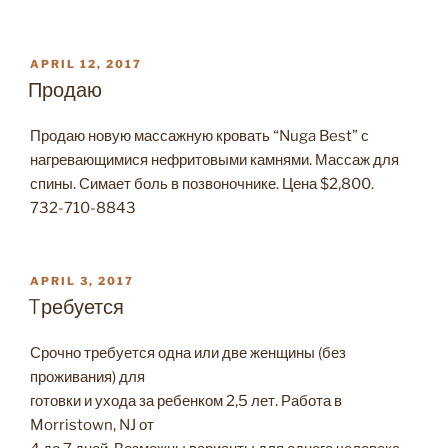
POSTED
APRIL 12, 2017
ON
Продаю
Продаю новую массажную кровать “Nuga Best” с
нагревающимися нефритовыми камнями. Массаж для
спины. Симает боль в позвоночнике. Цена $2,800.
732-710-8843
POSTED
APRIL 3, 2017
ON
Tребуется
Срочно требуется одна или две женщины (без
проживания) для
готовки и ухода за ребенком 2,5 лет. Работа в
Morristown, NJ от